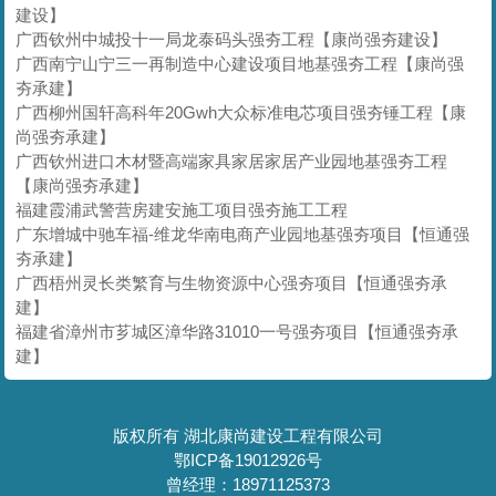
建设】
广西钦州中城投十一局龙泰码头强夯工程【康尚强夯建设】
广西南宁山宁三一再制造中心建设项目地基强夯工程【康尚强
夯承建】
广西柳州国轩高科年20Gwh大众标准电芯项目强夯锤工程【康
尚强夯承建】
广西钦州进口木材暨高端家具家居家居产业园地基强夯工程
【康尚强夯承建】
福建霞浦武警营房建安施工项目强夯施工工程
广东增城中驰车福-维龙华南电商产业园地基强夯项目【恒通强
夯承建】
广西梧州灵长类繁育与生物资源中心强夯项目【恒通强夯承
建】
福建省漳州市芗城区漳华路31010一号强夯项目【恒通强夯承
建】
版权所有 湖北康尚建设工程有限公司
鄂ICP备19012926号
曾经理：18971125373