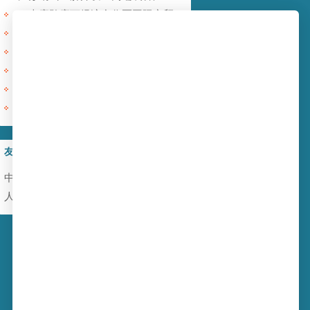
云南磨憨磨丁经济合作区国际商贸围网区基础设施建设项目
六盘水木岗镇农产品仓储建设项目
浦北和誉潮流玩具地基强夯项目
河南洛阳嵩县曼池220千伏输变电工程
江苏徐州铜山区利国镇利民大道南地块铁矿采空塌陷防治工程
合阳县新建灌区2标蓄水池地基强夯项目
友情链接
中南强夯施工
强夯
钢板桩施工
人工挖孔桩