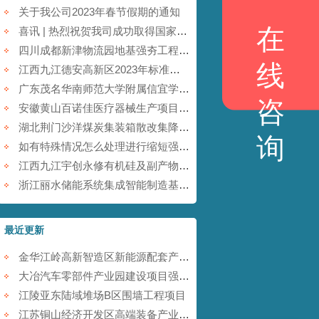
关于我公司2023年春节假期的通知
在
喜讯 | 热烈祝贺我司成功取得国家商标注册证书！
四川成都新津物流园地基强夯工程【康尚强夯建设】
线
江西九江德安高新区2023年标准厂房及配套基础设施建设项目【康尚强夯建设】
广东茂名华南师范大学附属信宜学校强夯地基项目【康尚强夯建设】
咨
安徽黄山百诺佳医疗器械生产项目(一期)地基强夯工程【康尚强夯建设】
湖北荆门沙洋煤炭集装箱散改集降水强夯项目【康尚强夯建设】
询
如有特殊情况怎么处理进行缩短强夯施工的工期
江西九江宇创永修有机硅及副产物综合利用项目强夯工程【康尚强夯建设】
浙江丽水储能系统集成智能制造基地项目强夯工程【康尚强夯建设】
最近更新
金华江岭高新智造区新能源配套产业园强夯工程
大冶汽车零部件产业园建设项目强夯工程
江陵亚东陆域堆场B区围墙工程项目
江苏铜山经济开发区高端装备产业园提档升级项目强夯工程