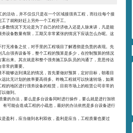
工
的活动，并不仅仅只是在一个区域接强夯工程，而往往每个接
完工了就刚好赶上另外一个工程开工。
大多数情况下无论是为了自己的经济收入还是人脉来讲，凡是能
强夯设备数量有限，工期又非常紧张的情况下应该怎么办呢。这
。
不打无准备之仗，对手里的工程项目了解透彻是负责的表现。先
到几台强夯设备等，整个工程的预算是多少，在控制预算的情况
方案出来。其次就是和整个强夯施工队队员的沟通了，意思传达
合非常的重要。
量不能够达到满足的情况，首先要做好预算，定好目标，朝着目
永远比无计划的效率要高得多。昨晚工程就可以快速转场，如果
工程的地区进行强夯设备的租赁，目前市场上的租赁公司非常的
可以做到。
证质量的办法，要么是多台设备同时进行操作，要么就是进行加班
， 有可能会造成工程的小疏忽，最好的办法依然是多台设备进行
仅是盈利，应当做到名利双收，盈利是应当，工程质量也要过