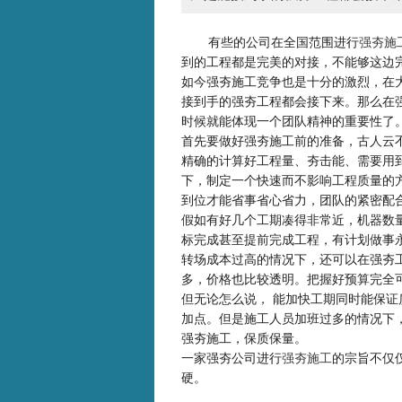
有些的公司在全国范围进行
强夯施
到的工程都是完美的对接，不能够这边
如今强夯施工竞争也是十分的激烈，在
接到手的强夯工程都会接下来。那么在
时候就能体现一个团队精神的重要性了
首先要做好强夯施工前的准备，古人云
精确的计算好工程量、夯击能、需要用
下，制定一个快速而不影响工程质量的
到位才能省事省心省力，团队的紧密配
假如有好几个工期凑得非常近，机器数
标完成甚至提前完成工程，有计划做事
转场成本过高的情况下，还可以在强夯
多，价格也比较透明。把握好预算完全
但无论怎么说， 能加快工期同时能保
加点。但是施工人员加班过多的情况下
强夯施工，保质保量。
一家强夯公司进行
强夯施工
的宗旨不仅
硬。