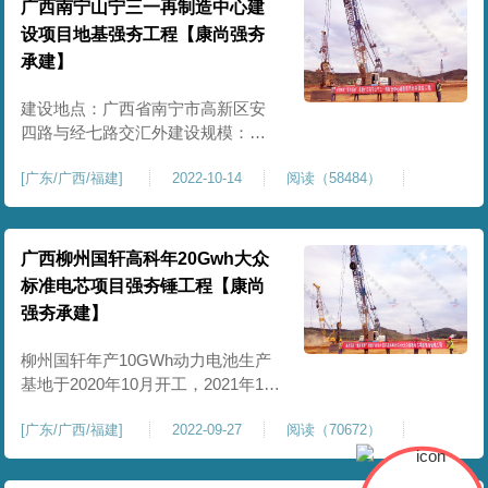
广西南宁山宁三一再制造中心建
设项目地基强夯工程【康尚强夯
承建】
建设地点：广西省南宁市高新区安
四路与经七路交汇外建设规模：建
设用地78.9亩，建筑面积18000平方
[
广东/广西/福建
]
2022-10-14
阅读（58484）
米，需采用强夯法处理的面积约
18000㎡
广西柳州国轩高科年20Gwh大众
标准电芯项目强夯锤工程【康尚
强夯承建】
柳州国轩年产10GWh动力电池生产
基地于2020年10月开工，2021年10
月首个5GWh电芯生产和动力电池包
[
广东/广西/福建
]
2022-09-27
阅读（70672）
产品开始供货。今年9月，10GWh项
目实现全额达产目标。柳州国轩主
要产品包括52AH电芯及150AH、