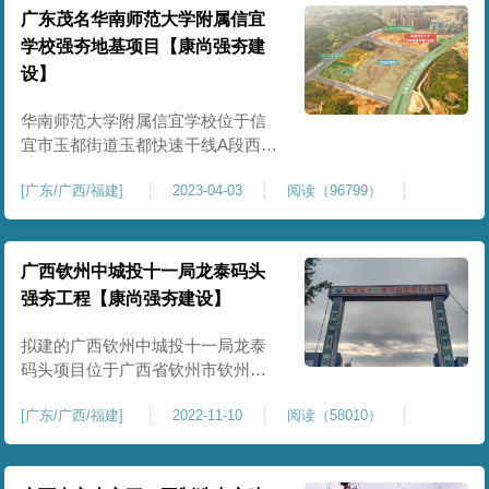
广东茂名华南师范大学附属信宜
学校强夯地基项目【康尚强夯建
设】
华南师范大学附属信宜学校位于信
宜市玉都街道玉都快速干线A段西侧
与南玉大道交汇处。项目占地200
[
广东/广西/福建
]
2023-04-03
阅读（96799）
亩，学校包含小学、初中。同时该
项目包含南玉大道、红旗东路、培
英路、文德路、书香一路、书香二
路、笔架山大道等道路建设。目前
广西钦州中城投十一局龙泰码头
累计完成的强夯面积约70000㎡。根
强夯工程【康尚强夯建设】
据设计图纸要求进行分区强夯施
工。
拟建的广西钦州中城投十一局龙泰
码头项目位于广西省钦州市钦州港
经济开发区。我公司于2022年11月
[
广东/广西/福建
]
2022-11-10
阅读（58010）
陆续进强夯设备施工。