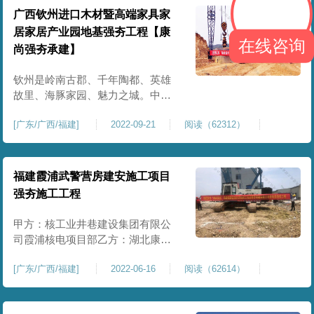
104AH与230AH电芯等。 柳东新区
广西钦州进口木材暨高端家具家
智慧标准厂房E区项目是柳州新能源
居家居产业园地基强夯工程【康
汽车城产业高质量发展配套实施项
在线咨询
尚强夯承建】
目
钦州是岭南古郡、千年陶都、英雄
故里、海豚家园、魅力之城。中国
木材生产基地看广西，广西木材基
[
广东/广西/福建
]
2022-09-21
阅读（62312）
地看钦州，钦州市在发展家具家居
产业方面具有独特的优势，这里既
有本地丰富的木材资源，又有进口
木材加工的港口便利，正在打造进
福建霞浦武警营房建安施工项目
口木材交易中心，现在钦州每年有
强夯施工工程
接近200万立方的进口木材，远期每
年可达到
甲方：核工业井巷建设集团有限公
司霞浦核电项目部乙方：湖北康尚
建设工程有限公司据《中华人民共
[
广东/广西/福建
]
2022-06-16
阅读（62614）
和国经济合同法》、《建筑安装工
程承包合同条例》以及《中华人民
共和国建筑法》等有关规定，并结