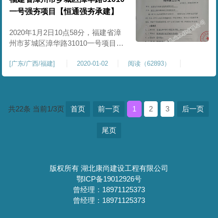
方米，分三期建设，其中一期占地
一号强夯项目【恒通强夯承建】
约297000平方米，主要建设办公用
房、饲料加工区、入场检疫区、隔
2020年1月2日10点58分，福建省漳
州市芗城区漳华路31010一号项目强
夯工程，正式开工启动。该项目位
[
广东/广西/福建
]
2020-01-02
阅读（62893）
于福建省漳州市芗城区漳华路，芗
城区位于福建省南部沿海，是漳州
市政治、经济、交通，文化中心，
也是国家历史文化名城之一。该项
目场地较复杂，地貌单元属山前冲
共22条 当前1/3页
首页
前一页
1
2
3
后一页
洪积倾斜平原。我公司于2019年12
月份参与漳州市芗城区漳
尾页
版权所有 湖北康尚建设工程有限公司
鄂ICP备19012926号
曾经理：18971125373
曾经理：18971125373