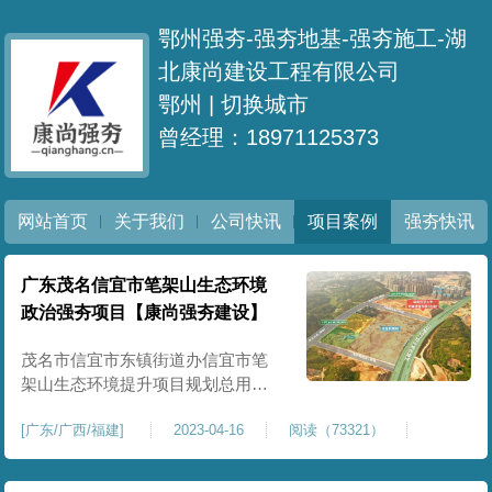
鄂州强夯-强夯地基-强夯施工-湖
北康尚建设工程有限公司
鄂州 |
切换城市
曾经理：18971125373
网站首页
关于我们
公司快讯
项目案例
强夯快讯
广东茂名信宜市笔架山生态环境
政治强夯项目【康尚强夯建设】
茂名市信宜市东镇街道办信宜市笔
架山生态环境提升项目规划总用地
面积为500亩。建设内容包括:林相改
[
广东/广西/福建
]
2023-04-16
阅读（73321）
造、生态环境提升、防火通道、宣
传教育长廊、管护设施等。