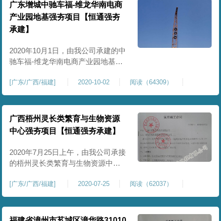
合工程的具体情况，本着平等自愿
广东增城中驰车福-维龙华南电商
的原则，经甲乙双方协商一致，同
产业园地基强夯项目【恒通强夯
意签订本合同。一、工程概况1、工
承建】
程名称
2020年10月1日，由我公司承建的中
驰车福-维龙华南电商产业园地基强
夯项目正式开工。我公司领导对于
[
广东/广西/福建
]
2020-10-02
阅读（64309）
本工程十分重视，要求以“高标准、
高起点、高质量、高效能”的原则，
强化时间观念和效率意识，加快建
设进程，确保场地强夯工作按照项
广西梧州灵长类繁育与生物资源
目既定计划完成。据悉，中标中驰
中心强夯项目【恒通强夯承建】
车福-维龙华南电商产业园项目
（EPC），中标额8.9亿元。项目
2020年7月25日上午，由我公司承接
的梧州灵长类繁育与生物资源中心
强夯施工项目正式开工。随着强夯
[
广东/广西/福建
]
2020-07-25
阅读（62037）
机的夯锤落下，梧州灵长类繁育与
生物资源中心强夯工程正式开始施
工，拉开了该项目建设的序幕。据
悉，该项目占地总面积约965000平
福建省漳州市芗城区漳华路31010