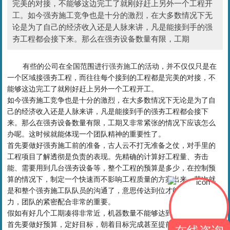
完美的对接，不能够这边完工了就刚好赶上另外一个工程开
工。如今强夯施工竞争也是十分的激烈，在大多数情况下无
论是为了自己的经济收入还是人脉来讲，凡是能接到手的强
夯工程都会接下来。那么在强夯设备数量有限，工期
有些的公司在全国范围进行
强夯施工
的活动，并不仅仅只是在
一个区域接强夯工程，而往往每个接到的工程都是完美的对接，不
能够这边完工了就刚好赶上另外一个工程开工。
如今强夯施工竞争也是十分的激烈，在大多数情况下无论是为了自
己的经济收入还是人脉来讲，凡是能接到手的强夯工程都会接下
来。那么在强夯设备数量有限，工期又非常紧张的情况下应该怎么
办呢。这时候就能体现一个团队精神的重要性了。
首先要做好强夯施工前的准备，古人云不打无准备之仗，对手里的
工程项目了解透彻是负责的表现。先精确的计算好工程量、夯击
能、需要用到几台强夯设备等，整个工程的预算是多少，在控制预
算的情况下，制定一个快速而不影响工程质量的方案出来。其次就
是和整个强夯施工队队员的沟通了，意思传达到位才能省事省心省
力，团队的紧密配合非常的重要。
假如有好几个工期凑得非常近，机器数量不能够达到满足的情况，
首先要做好预算，定好目标，朝着目标完成甚至提前完成工程，有