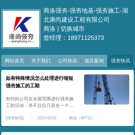
商洛强夯-强夯地基-强夯施工-湖
北康尚建设工程有限公司
商洛 |
切换城市
曾经理：18971125373
网站首页
关于我们
公司快讯
项目案例
强夯快讯
如有特殊情况怎么处理进行缩短
强夯施工的工期
有些的公司在全国范围进行强夯施
工的活动，并不仅仅只是在一个区
域接强夯工程，而往往每个接到的
[
强夯快讯
]
2023-03-02
阅读（90712）
工程都是完美的对接，不能够这边
完工了就刚好赶上另外一个工程开
工。如今强夯施工竞争也是十分的