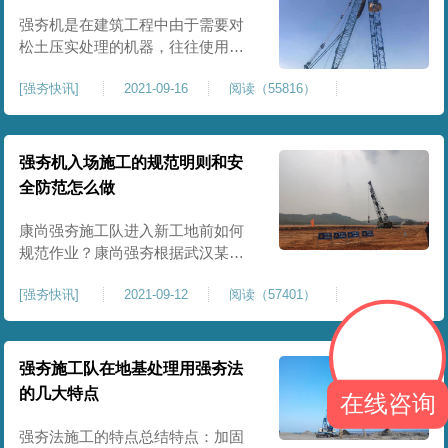
水后发生下陷现象。 发生原因：强
强夯机是在建筑工程中由于需要对
夯后未平坦，未经
松土压实处理的机器，往往使用强
夯机处理，强夯机种类有很对，有
[
强夯快讯
]
2021-09-16
阅读（55816）
蛙式，有震动式，有跃步式，有打
夯式，还有吊重锤击式，根据工程
需要，所以运用不同类型的强夯
机。强夯置换法的单击夯能应根据
强夯机入场施工的规范明则和安
现场试验确定，夯点的夯击次数应
全防范怎么做
通过现场试夯确定，且应同时满足
以下条件：墩底穿透软弱土层，且
康尚强夯施工队进入新工地前如何
达
规范作业？康尚强夯根据武汉某工
地的实际施工过程进行操作，圆满
[
强夯快讯
]
2021-09-12
阅读（57401）
完成了该工地的所有工程。地基承
载力也满足施工设计要求。 首先根
据甲方需要进场，需要多少夯击能
量，地面承载力来选择夯锤的重
强夯施工队在地基处理用强夯法
量，下落距离，夯实能量的大小来
的几大特点
在线咨询
确定参数
强夯法施工的特点总结特点：加固