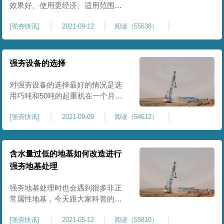
效果好、使用更经济、适用范围
广、工艺方便、设备简单。目前可
[
强夯快讯
]
2021-09-12
阅读（55638）
以操作施工的土质广泛，有素填
土、粘土、砂砾、碎石、湿陷性黄
土等低级，因为受到工程界的广泛
青睐。 加固机理看似很简单，既是
强夯设备的选择
将重锤从高处落下达到加固地基的
目的，由于土中的动应力大，压实
对强夯设备的选择最好的情况是选
深度大
用巧吨和50吨的起重机在一个月内
能够夯击5000平方米路基面积，结
[
强夯快讯
]
2021-09-09
阅读（54612）
合路基实际情况来使用起重机，一
般情况下巧吨起重机可以进行3000
千牛米的强夯施工如果要增大夯击
力度就用50吨起重机，它可以被用
含水量过低的地基如何改造进行
在6000千牛米的强夯施工中。施工
强夯地基处理
时股备使用要求包括击数，单位夯
击能量与收锤标准都要按设计要求
强夯地基处理时也会遇到很多非正
常属性地基，今天跟大家科普的是
含水量过低的地基，应当如何进行
[
强夯快讯
]
2021-05-12
阅读（55810）
强夯施工操作的问题。 在前期地质