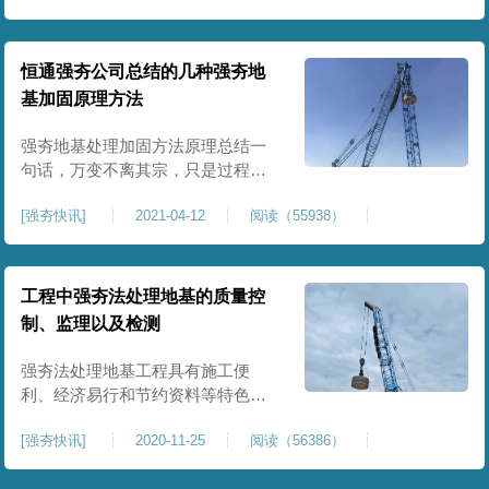
勘测时，就会根据需要设定的强夯
深度来计算夯击能，设计如何分布
夯点，那么当地基含水度达不到强
恒通强夯公司总结的几种强夯地
夯施工深度的要求时，就需要先行
基加固原理方法
处理之后再进行强夯施工，当
强夯地基处理加固方法原理总结一
句话，万变不离其宗，只是过程不
一样，今天跟大家介绍的是恒通强
[
强夯快讯
]
2021-04-12
阅读（55938）
夯实践总结出来的几种加固方法，
独家秘诀。1 动力密实法利用夯锤重
量冲击型动力荷载，使得土体本质
结构改变，土层颗粒相互靠拢挤掉
工程中强夯法处理地基的质量控
孔隙中的气体，在动力的作用下被
制、监理以及检测
挤密压实，荷载力提高，压缩性降
低。其原理就是在夯实过程中，
强夯法处理地基工程具有施工便
利、经济易行和节约资料等特色，
可是稍不留意，强夯施工中也会呈
[
强夯快讯
]
2020-11-25
阅读（56386）
现质量问题，恒通强夯施工队作为
湖北区域专业承揽地基工程的部