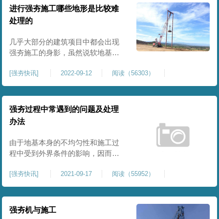
激烈，在大多数情况下无论是为了
进行强夯施工哪些地形是比较难
自己的经济收入还是人脉来讲，凡
处理的
是能接到手的强夯工程都会接下
来。那么在强夯设备数量有限，工
几乎大部分的建筑项目中都会出现
期
强夯施工的身影，虽然说软地基处
理种类非常的多，但是总结来讲，
[
强夯快讯
]
2022-09-12
阅读（56303）
强夯施工是相对划算的一种处理方
式。但也不是所有的地形地基土质
都能够完美的使用强夯法。 一般在
工程洽谈的时候，强夯施工队会到
强夯过程中常遇到的问题及处理
当地去进行地形勘察以及简单的试
办法
夯，这也涉及到强夯价
由于地基本身的不均匀性和施工过
程中受到外界条件的影响，因而在
工程中遇到一些反常的现象也是正
[
强夯快讯
]
2021-09-17
阅读（55952）
常的，大部分的情况在根据以往的
施工经验以及合理的管理下，可以
最大限度的进行预防或者在发生后
将损失降到最低。1. 表层松懈不密
强夯机与施工
实，强夯后表层土松懈不密实，浸