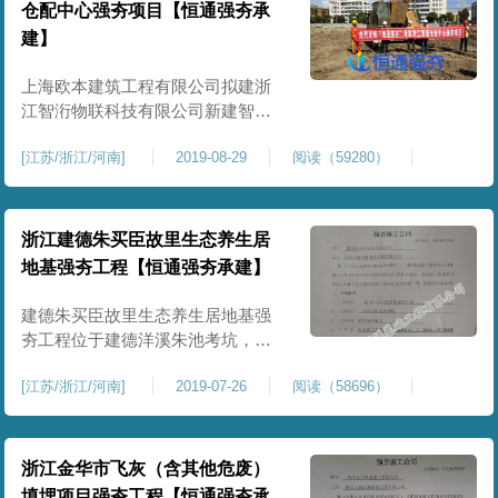
首批设备与施工班组于三天内就位
仓配中心强夯项目【恒通强夯承
并展开施工，工程施工设备、人员
建】
与项目管理班子于开工后一个星
上海欧本建筑工程有限公司拟建浙
江智洐物联科技有限公司新建智能
仓配中心项目，受其委托，我公司
[
江苏/浙江/河南
]
2019-08-29
阅读（59280）
承担了该场地的强夯施工工程。该
项目需要强夯处理的区域面积
145000㎡，由于该工程地基的地质
面貌较为复杂，需要采取强夯方式
浙江建德朱买臣故里生态养生居
对地基进行处理，建筑物区域地基
地基强夯工程【恒通强夯承建】
采取桩基础，以满足基础承载力要
求。2019年8月，在我司工程部
建德朱买臣故里生态养生居地基强
夯工程位于建德洋溪朱池考坑，规
划强夯区域面积约40000㎡。接到进
[
江苏/浙江/河南
]
2019-07-26
阅读（58696）
场通知后，我司立即成立工程项目
部，组织设备人员进场，3天内完成
了施工前的所有准备工作，包括设
备进场、人员进场、人员吃住安
浙江金华市飞灰（含其他危废）
排、编制施工方案、图纸会审、技
填埋项目强夯工程【恒通强夯承