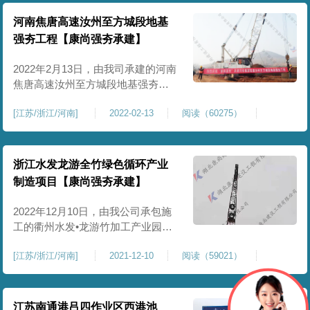
范区谋划建设中部冷链物流港，目
前多家知名企业投资建设的物流项
河南焦唐高速汝州至方城段地基
目已开工建设，力争三到五年形成
强夯工程【康尚强夯承建】
千亿级
2022年2月13日，由我司承建的河南
焦唐高速汝州至方城段地基强夯工
程，正式开工，该项目位于河南省
[
江苏/浙江/河南
]
2022-02-13
阅读（60275）
汝州市，，需进行强夯处理的总施
工面积约70000㎡。按图纸施工，夯
击能1000KN.m-4000KN.m。施工完
成后，A/B区地基承载力特征值
浙江水发龙游全竹绿色循环产业
≥130KPa，C区地基承载力特征值
制造项目【康尚强夯承建】
≥100KPa。
2022年12月10日，由我公司承包施
工的衢州水发•龙游竹加工产业园
（城南）强夯工程正式开工。该项
[
江苏/浙江/河南
]
2021-12-10
阅读（59021）
目位于浙江省衢州市，工程规模:总
占地面积约二十多万平方米，本项
目强夯区域为原始地形的填方区，
强夯面积约十多万平方米。该项目
江苏南通港吕四作业区西港池