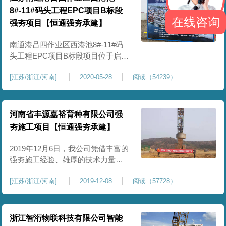
从12月10日开始进场施工，该项目
8#-11#码头工程EPC项目B标段
属于边填方边施工，给施工增加了
在线咨询
强夯项目【恒通强夯承建】
难度，所以现场工人们都抓紧时间
南通港吕四作业区西港池8#-11#码
头工程EPC项目B标段项目位于启东
市吕四港经济开发区临港东路888
[
江苏/浙江/河南
]
2020-05-28
阅读（54239）
号，建设单位是中交第四航务工程
局有限公司，受其委托，我公司承
担了该场地的强夯加固处理。我公
司项目经理与5月21日前往项目地进
河南省丰源嘉裕育种有限公司强
行考察，与业主代表在施工方案上
夯施工项目【恒通强夯承建】
进行了详细的交谈。在多次考察及
公司研究，我公司对本项目的
2019年12月6日，我公司凭借丰富的
强夯施工经验、雄厚的技术力量和
良好的信誉，一举拿下了河南省丰
[
江苏/浙江/河南
]
2019-12-08
阅读（57728）
源嘉裕育种有限公司强夯施工项
目。该项目因为施工周期短，时间
紧而受到领导的重视，总部迅速成
立项目建设及管理班子组织开工，
浙江智洐物联科技有限公司智能