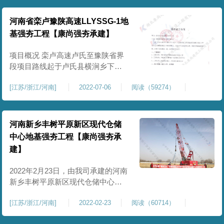
堂及倒班宿舍、门卫等，具体详见
总平面图及效果图。总用地面积
河南省栾卢豫陕高速LLYSSG-1地
33202平方米，总建筑面积47679.46
基强夯工程【康尚强夯承建】
平方米，其中地上建筑面积
43654.77平方米，地下室建筑面积4
项目概况 栾卢高速卢氏至豫陕省界
段项目路线起于卢氏县横涧乡下柳
村东，顺接在建的栾川至卢氏高速
[
江苏/浙江/河南
]
2022-07-06
阅读（59274）
公路，向西基本沿洛河走廊布线，
途径双龙湾镇、徐家湾乡，止于洛
南县灵口镇前岭村东南，顺接陕西
省规划的洛南至卢氏（陕豫省界）
河南新乡丰树平原新区现代仓储
高速，路线全长约44.973公里。 卢
中心地基强夯工程【康尚强夯承
氏至洛
建】
2022年2月23日，由我司承建的河南
新乡丰树平原新区现代仓储中心地
基强夯工程，强夯设备进场开工，
[
江苏/浙江/河南
]
2022-02-23
阅读（60714）
落下了该项目的第一锤。 该项目位
于河南省新乡市平原新区，平原示