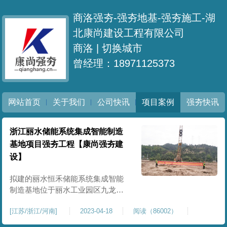
商洛强夯-强夯地基-强夯施工-湖
北康尚建设工程有限公司
商洛 |
切换城市
曾经理：18971125373
网站首页
关于我们
公司快讯
项目案例
强夯快讯
浙江丽水储能系统集成智能制造
基地项目强夯工程【康尚强夯建
设】
拟建的丽水恒禾储能系统集成智能
制造基地位于丽水工业园区九龙大
桥东侧A 地块。该地块西侧为南山-
[
江苏/浙江/河南
]
2023-04-18
阅读（86002）
高溪公路，南侧为S328省道。项目
主要建设内容包含2幢多层厂房、食