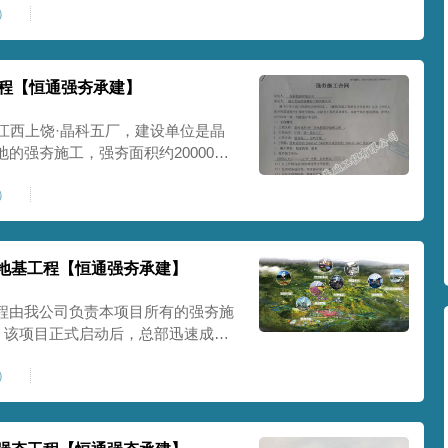
5）
施工方案。2019年8月29日，翼
工程【恒通强夯承建】
江西上饶·晶科五厂，建设单位是晶
的强夯施工，强夯面积约20000
6#厂房面积约为18700㎡。本工程中
8）
派具有丰富施工管理经验和综合协调
项
地基工程【恒通强夯承建】
程由我公司负责本项目所有的强夯施
㎡。该项目正式启动后，总部迅速成立
备与施工班组于三天内就位并展开施
8）
子于开工后一个星期内全部就位，开