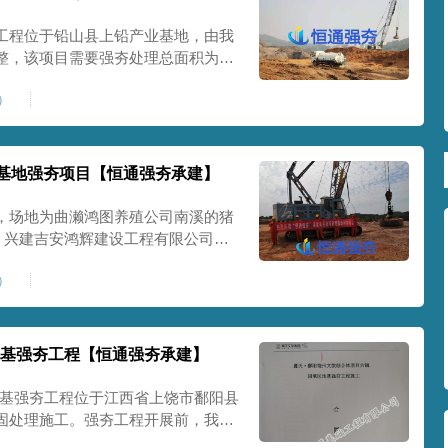
工程位于铅山县上铅产业基地，由我
整，该项目需要强夯处理总面积为
N.m夯击能要求地基承载力特征值不小于
3）
，有效加固土层内土层压缩模量不小于
基地强夯项目【恒通强夯承建】
，场地为曲濑鸿图养殖公司南溪的猪
㎡，兴建吉安鸿辉建设工程有限公司，
理，强夯施工完成后，承载力达到设
7）
标高达到施工设计基准标高。我单位
地基强夯工程【恒通强夯承建】
地基强夯工程位于江西省上饶市鄱阳县
固处理施工。强夯工程开展前，我公
并结合以往类似地质条件的地基处理