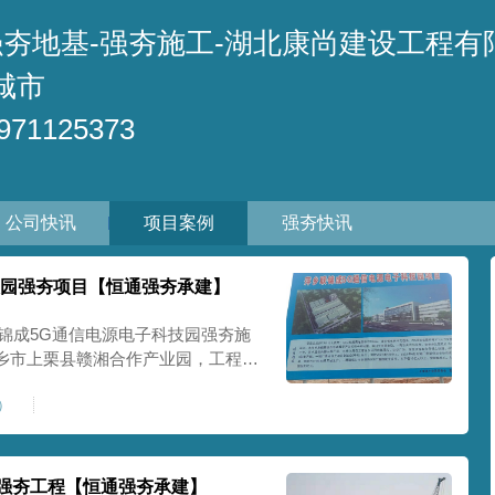
强夯地基-强夯施工-湖北康尚建设工程有
城市
71125373
公司快讯
项目案例
强夯快讯
技园强夯项目【恒通强夯承建】
联锦成5G通信电源电子科技园强夯施
乡市上栗县赣湘合作产业园，工程夯
设计技术要求及场地地质条件，强夯加
9）
000千牛米夯击能进行强夯施工，夯
满
强夯工程【恒通强夯承建】