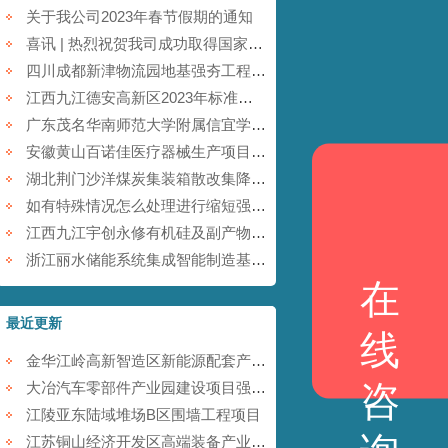
关于我公司2023年春节假期的通知
喜讯 | 热烈祝贺我司成功取得国家商标注册证书！
四川成都新津物流园地基强夯工程【康尚强夯建设】
江西九江德安高新区2023年标准厂房及配套基础设施建设项目【康尚强夯建设】
广东茂名华南师范大学附属信宜学校强夯地基项目【康尚强夯建设】
安徽黄山百诺佳医疗器械生产项目(一期)地基强夯工程【康尚强夯建设】
湖北荆门沙洋煤炭集装箱散改集降水强夯项目【康尚强夯建设】
如有特殊情况怎么处理进行缩短强夯施工的工期
江西九江宇创永修有机硅及副产物综合利用项目强夯工程【康尚强夯建设】
浙江丽水储能系统集成智能制造基地项目强夯工程【康尚强夯建设】
在
最近更新
线
金华江岭高新智造区新能源配套产业园强夯工程
咨
大冶汽车零部件产业园建设项目强夯工程
江陵亚东陆域堆场B区围墙工程项目
江苏铜山经济开发区高端装备产业园提档升级项目强夯工程