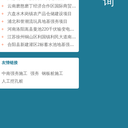
询
云南磨憨磨丁经济合作区国际商贸围网区基础设施建设项目
六盘水木岗镇农产品仓储建设项目
浦北和誉潮流玩具地基强夯项目
河南洛阳嵩县曼池220千伏输变电工程
江苏徐州铜山区利国镇利民大道南地块铁矿采空塌陷防治工程
合阳县新建灌区2标蓄水池地基强夯项目
友情链接
中南强夯施工
强夯
钢板桩施工
人工挖孔桩