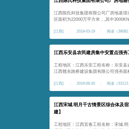
江西陈氏科技集团有限公司厂房地基
江西陈氏科技集团有限公司厂房地基强
区面积为22000万平方米，,其中3000K
6000KN·M强夯区域约9825平方米
[
江西
]
2019-03-19
阅读（3909
力特征值大于等于180千帕。该项目于2
项目建设及管理班子组织开工，首批设
江西乐安县农民建房集中安置点强夯
工程地区：江西乐安工程名称：乐安县
江西赣东路桥建设集团有限公司强夯面积
工、普夯施工项目情况：完工合格开工时间：
[
江西
]
2018-09-20
阅读（3311
江西宋城.明月千古情景区综合体及
建】
工程地区：江西宜春工程名称：宋城.