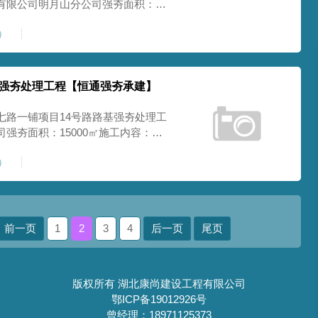
有限公司明月山分公司强夯面积：
完工合格开工时间：2018.06
1）
基强夯处理工程【恒通强夯承建】
七路一铺项目14号路路基强夯处理工
强夯面积：15000㎡施工内容：强
8.06
9）
前一页
1
2
3
4
后一页
尾页
版权所有 湖北康尚建设工程有限公司
鄂ICP备19012926号
曾经理：18971125373