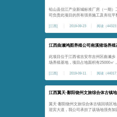
铅山县信江产业新城标准厂房（一期）
司负责此项目的所有强夯施工及夯坑平
35654.7㎡。根据设计要求，4000K
[
江西
]
2019-09-23
阅读（4432
150Kpa，地基土有效加固深度7米内
10MPa。2019年08月15日，在公司的统
江西曲濑鸿图养殖公司南溪猪场养殖
此项目位于江西省吉安市吉州区曲濑乡
场养殖基地，项目占地面积有25000
根据设计要求，本工程需要进行强夯处
[
江西
]
2019-09-11
阅读（4401
计要求，地面不出现不均匀沉降，场地
根据设计技术要求，经仔细研究现编制
江西翼天·鄱阳饶州文旅综合体古镇
翼天·鄱阳饶州文旅综合体古镇回填区
迎宾大道，我公司承担了该场地强夯加
司对强夯场地进行了多次考察和研究，