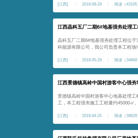
[
江西
]
2019-08-29
阅读（4310
施工经验，设计出强夯施工方案，强夯置换
天·鄱阳饶州文旅综合体古镇回
江西晶科五厂二期6#地基强夯处理
晶科五厂二期6#地基强夯处理工程位于
科能源有限公司，我公司负责本工程场地
㎡，其中3#凉亭区域面积约为1300㎡，
[
江西
]
2019-05-29
阅读（3486
标后，我公司迅速组建工程项目部。委
能力的项目经理担任该工程项目经理、
江西景德镇高岭中国村游客中心强夯
景德镇高岭中国村游客中心地基处理工
工，本工程强夯施工工程量约45000
项目建设及管理班子组织开工，首批设
[
江西
]
2019-04-25
阅读（3882
工，工程施工设备、人员与项目管理班
始有序推进工程进度。根据地勘报告，