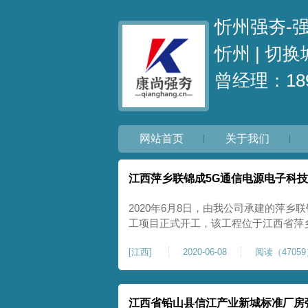
忻州强夯-
忻州 |
切换
曾经理：189
网站首页
关于我们
江西萍乡联锦成5G通信电源电子科
2020年6月8日，由我公司承建的萍乡
工项目正式开工，该工程位于江西省萍
区总建筑面积为45352平方米，根据
[
江西
]
2020-06-08
阅读（4705
固分两遍进行，即：点夯采用夯击能为2
点间距为3×3米，正方形布置；第二遍
江西省铅山县信江产业新城标准厂房