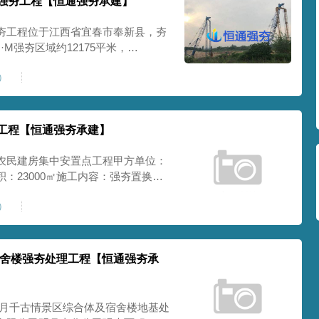
强夯工程【恒通强夯承建】
夯工程位于江西省宜春市奉新县，夯
N·M强夯区域约12175平米，
。根据施工组织设计要求，强夯地基承载
2）
019年3月正式开工，我单位迅速成立
备与施工
工程【恒通强夯承建】
农民建房集中安置点工程甲方单位：
：23000㎡施工内容：强夯置换施
2018.09
3）
宿舍楼强夯处理工程【恒通强夯承
明月千古情景区综合体及宿舍楼地基处