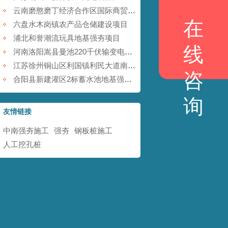
云南磨憨磨丁经济合作区国际商贸围网区基础设施建设项目
在
六盘水木岗镇农产品仓储建设项目
浦北和誉潮流玩具地基强夯项目
线
河南洛阳嵩县曼池220千伏输变电工程
江苏徐州铜山区利国镇利民大道南地块铁矿采空塌陷防治工程
咨
合阳县新建灌区2标蓄水池地基强夯项目
询
友情链接
中南强夯施工
强夯
钢板桩施工
人工挖孔桩