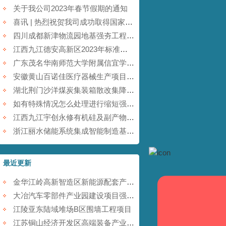
关于我公司2023年春节假期的通知
喜讯 | 热烈祝贺我司成功取得国家商标注册证书！
四川成都新津物流园地基强夯工程【康尚强夯建设】
江西九江德安高新区2023年标准厂房及配套基础设施建设项目【康尚强夯建设】
广东茂名华南师范大学附属信宜学校强夯地基项目【康尚强夯建设】
安徽黄山百诺佳医疗器械生产项目(一期)地基强夯工程【康尚强夯建设】
湖北荆门沙洋煤炭集装箱散改集降水强夯项目【康尚强夯建设】
如有特殊情况怎么处理进行缩短强夯施工的工期
江西九江宇创永修有机硅及副产物综合利用项目强夯工程【康尚强夯建设】
浙江丽水储能系统集成智能制造基地项目强夯工程【康尚强夯建设】
最近更新
金华江岭高新智造区新能源配套产业园强夯工程
大冶汽车零部件产业园建设项目强夯工程
江陵亚东陆域堆场B区围墙工程项目
江苏铜山经济开发区高端装备产业园提档升级项目强夯工程