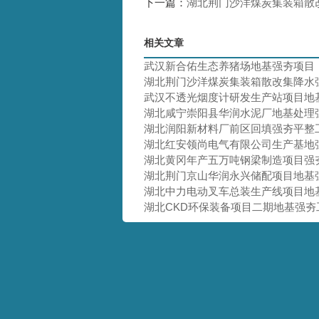
下一篇：
湖北荆门沙洋煤炭集装箱散
相关文章
武汉新合佑生态养猪场地基强夯项目
湖北荆门沙洋煤炭集装箱散改集降水
武汉不透光烟度计研发生产站项目地
湖北咸宁崇阳县华润水泥厂地基处理
湖北润阳新材料厂前区回填强夯平整
湖北红安领尚电气有限公司生产基地
湖北黄冈年产五万吨钢梁制造项目强
湖北荆门京山华润永兴储配项目地基
湖北中力电动叉车总装生产线项目地
湖北CKD环保装备项目二期地基强