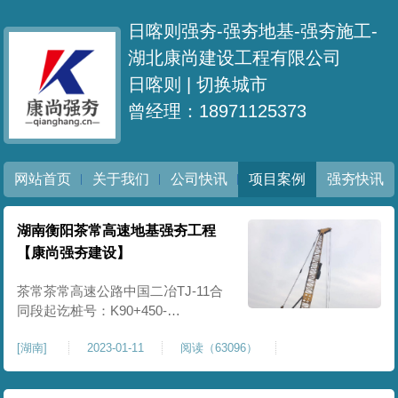
日喀则强夯-强夯地基-强夯施工-
湖北康尚建设工程有限公司
日喀则 |
切换城市
曾经理：18971125373
网站首页
关于我们
公司快讯
项目案例
强夯快讯
湖南衡阳茶常高速地基强夯工程
【康尚强夯建设】
茶常茶常高速公路中国二冶TJ-11合
同段起讫桩号：K90+450-
K113+283.553,总里程约 22.8公里，
[
湖南
]
2023-01-11
阅读（63096）
按双向四车道高速公路公路标准、
设计速度120公里/小时建设，路基宽
26.5米，路面宽22.5米。需进行强夯