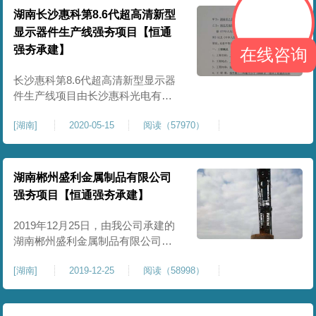
湖南长沙惠科第8.6代超高清新型
显示器件生产线强夯项目【恒通
强夯承建】
在线咨询
长沙惠科第8.6代超高清新型显示器
件生产线项目由长沙惠科光电有限
公司投资建设，该项目位于长沙浏
[
湖南
]
2020-05-15
阅读（57970）
阳工业园，我公司负责本项目的强
夯施工部分，强夯施工能级为
3000kN.m、4000kN.m，施工面积
不少于10000㎡。据悉，惠科第8.6
湖南郴州盛利金属制品有限公司
代超高清新型显示器件生产线项目
强夯项目【恒通强夯承建】
总投资320亿元，占地约1200亩，建
设第8.6代超高清新型显示器件
2019年12月25日，由我公司承建的
湖南郴州盛利金属制品有限公司强
夯项目正式开工，此工程位于郴州
[
湖南
]
2019-12-25
阅读（58998）
市汝城县经济开发区三星工业园，
项目总投资8000万元，强夯施工工
程量约36652㎡。2019年12月28日9