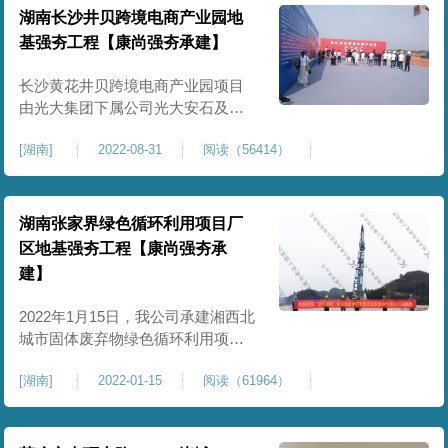
地基处理的面积约12万㎡。
湖南长沙井贝跨境电商产业园地
基强夯工程【康尚强夯承建】
长沙黄花井贝跨境电商产业园项目
由光大集团下属公司光大安石及宁
波井贝电子商务有限公司合作开
[
湖南
]
2022-08-31
阅读（56414）
发，位于长沙自贸临空区临空经济
核心区内，距离区域性枢纽机场黄
花机场仅3公里。项目总占地面积约
7.23万平方米，总建筑面积约8.07万
湖南张家界绿色循环利用项目厂
平方米，由4栋高标准仓库（共计面
区地基强夯工程【康尚强夯承
积7.43万平米）、2栋倒班楼、
建】
2022年1月15日，我公司承建湘西北
城市固体废弃物绿色循环利用项目
强夯工程，该项目位于湖南省张家
[
湖南
]
2022-01-15
阅读（61964）
界市尹家溪镇蒿子峪，项目面积约
70万㎡，采取强夯法进行地基处
理，强夯施工区域面积约20万㎡。