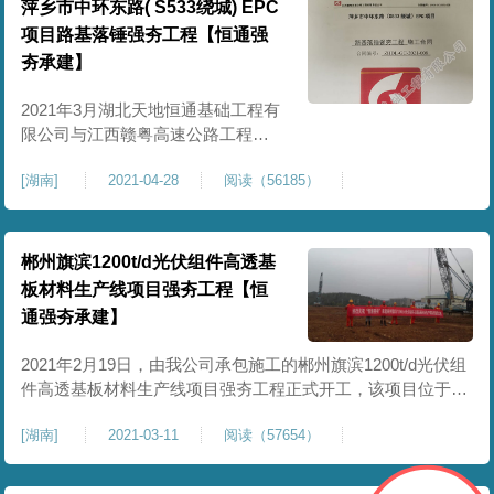
本工程拟采取4000KN.m的夯击能进
萍乡市中环东路( S533绕城) EPC
行强夯施工，采取两遍点夯+一遍满
项目路基落锤强夯工程【恒通强
夯施工，施工工艺如下：①点夯施
夯承建】
工：
2021年3月湖北天地恒通基础工程有
限公司与江西赣粤高速公路工程有
限责任公司正式签订萍乡市中环东
[
湖南
]
2021-04-28
阅读（56185）
路( S533绕城) EPC项目路基落锤强
夯工程施工合同。该项目工程地点
位于江西省萍乡市安源，采用路基
落锤强夯方式。暂定合同工期: 2021
郴州旗滨1200t/d光伏组件高透基
年3月至2022年2月，并以业主或监
板材料生产线项目强夯工程【恒
理工程师分期下达的各节点控制工
通强夯承建】
期为准。 甲方
2021年2月19日，由我公司承包施工的郴州旗滨1200t/d光伏组
件高透基板材料生产线项目强夯工程正式开工，该项目位于郴
州资兴市资五路资五工业园，工程规模:总占地面积约23万多
[
湖南
]
2021-03-11
阅读（57654）
平方米，本项目强夯区域为原始地形的填方区，强夯面积约15
万平方米。要求强夯的区域:点夯两遍，满夯一遍， 点夯夯能
采用3000KN.m，点夯布点间距