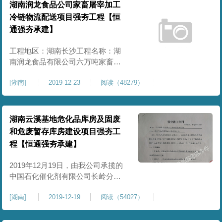
时45分，伴随着阵阵爆竹声，两台
湖南润龙食品公司家畜屠宰加工
满夯机重锤稳稳落地，湖南郴州盛
冷链物流配送项目强夯工程【恒
利金属制品有限公司强夯施工正式
通强夯承建】
启动。项目部精诚团
工程地区：湖南长沙工程名称：湖
南润龙食品有限公司六万吨家畜屠
宰加工冷链物流配送项目甲方单
[
湖南
]
2019-12-23
阅读（48279）
位：湖南润龙食品有限公司强夯面
积：18000㎡施工内容：强夯施工项
目情况：完工合格开工时间：
2018.12
湖南云溪基地危化品库房及固废
和危废暂存库房建设项目强夯工
程【恒通强夯承建】
2019年12月19日，由我公司承揽的
中国石化催化剂有限公司长岭分公
司云溪基地危化品库房及固废和危
[
湖南
]
2019-12-19
阅读（54027）
废暂存库房建设项目强夯工程正式
开工。该项目位于湖南省岳阳市云
溪工业园催化剂云溪基地，本次强