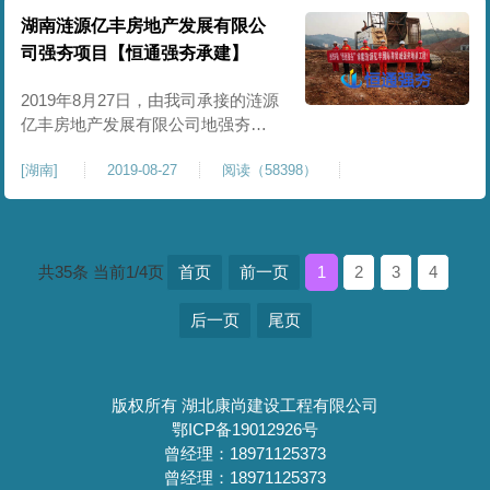
夯施工面积约9900平方米。根据本
湖南涟源亿丰房地产发展有限公
工程勘察报告，场地面层为素填
司强夯项目【恒通强夯承建】
土，主要为近期堆填、成分不均
匀，厚度变化较大，未完成自
2019年8月27日，由我司承接的涟源
亿丰房地产发展有限公司地强夯基
处理工程项目正式进场施工，此工
[
湖南
]
2019-08-27
阅读（58398）
程需要处理的地块面积约80000平方
米，本工程计划施工期为35个有效
施工天。为保质、保量如期完工，
本公司专门成立强夯工程项目部负
责施工的一切安排，确保施工顺利
共35条 当前1/4页
首页
前一页
1
2
3
4
进行。目前，此工程正常施工中，
我们有信心、有能力达
后一页
尾页
版权所有 湖北康尚建设工程有限公司
鄂ICP备19012926号
曾经理：18971125373
曾经理：18971125373