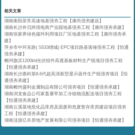
相关文章
湖南衡阳茶常高速地基强夯工程【康尚强夯建设】
湖南长沙井贝跨境电商产业园地基强夯工程【康尚强夯承建】
湖南张家界绿色循环利用项目厂区地基强夯工程【康尚强夯承
建】
萍乡市中环东路( S533绕城) EPC项目路基落锤强夯工程【恒通
强夯承建】
郴州旗滨1200t/d光伏组件高透基板材料生产线项目强夯工程
【恒通强夯承建】
湖南长沙惠科第8.6代超高清新型显示器件生产线强夯项目【恒
通强夯承建】
湖南郴州盛利金属制品有限公司强夯项目【恒通强夯承建】
湖南润龙食品公司家畜屠宰加工冷链物流配送项目强夯工程
【恒通强夯承建】
湖南云溪基地危化品库房及固废和危废暂存库房建设项目强夯
工程【恒通强夯承建】
湖南涟源亿丰房地产发展有限公司强夯项目【恒通强夯承建】