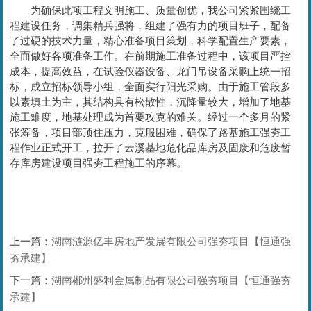
为确保此项工程文明施工、质量创优，我公司紧紧围绕工
程建设任务，调集精兵强将，组建了强有力的项目班子，配备
了过硬的技术力量，精心准备项目策划，科学配置生产要素，
全面做好各项准备工作。在前期施工准备过程中，该项目严控
成本，提高效益，在试验仪器设备、龙门吊设备采购上统一招
标，成立招标领导小组，全面实行阳光采购。由于施工管段多
以素填土为主，其结构具有松散性，沉降量较大，增加了地基
施工难度，地基处理成为首要攻克的难关。经过一个多月的紧
张筹备，项目部顶住压力，克服困难，确保了路基施工强夯工
程作业正式开工，拉开了云溪基地危化品库房及固废和危废暂
存库房建设项目强夯工程施工的序幕。
上一篇：
湖南涟源亿丰房地产发展有限公司强夯项目【恒通强
夯承建】
下一篇：
湖南郴州盛利金属制品有限公司强夯项目【恒通强夯
承建】