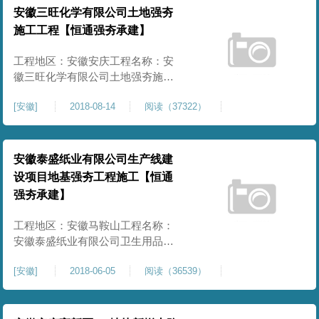
安徽三旺化学有限公司土地强夯
施工工程【恒通强夯承建】
工程地区：安徽安庆工程名称：安
徽三旺化学有限公司土地强夯施工
工程甲方单位：安徽三旺化学有限
[
安徽
]
2018-08-14
阅读（37322）
公司强夯面积：16000㎡施工内容：
强夯施工、夯坑平整项目情况：完
工合格开工时间：2018.08
安徽泰盛纸业有限公司生产线建
设项目地基强夯工程施工【恒通
强夯承建】
工程地区：安徽马鞍山工程名称：
安徽泰盛纸业有限公司卫生用品生
产线建设项目地基强夯工程施工甲
[
安徽
]
2018-06-05
阅读（36539）
方单位：冶金工业部华东勘察基础
工程总公司第六分公司强夯面积：
40000㎡施工内容：强夯施工项目情