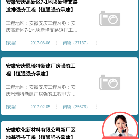
况：完工合格开工时间：2018.06
安徽安庆高新区7-1地块新增支路
道排强夯工程【恒通强夯承建】
工程地区：安徽安庆工程名称：安
庆高新区7-1地块新增支路道排工程
甲方单位：安徽两淮建设有限责任
[
安徽
]
2017-08-06
阅读（37137）
公司强夯面积：8000㎡施工内容：
强夯施工项目情况：完工合格开工
时间：2017.08
安徽安庆恩瑞特新建厂房强夯工
程【恒通强夯承建】
工程地区：安徽安庆工程名称：安
庆恩瑞特新建厂房强夯工程甲方单
位：合肥恩瑞特药业有限公司安庆
[
安徽
]
2017-02-05
阅读（35676）
分公司强夯面积：40000㎡施工内
容：强夯施工、夯坑平整项目情
况：完工合格开工时间：2017.02
安徽联化新材料有限公司新厂区
地基强夯工程【恒通强夯承建】