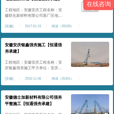
在线咨询
工程地区：安徽安庆工程名称：安
徽联化新材料有限公司新厂区地基
强夯工程甲方单位：安徽联化新材
[
安徽
]
2017-01-15
阅读（35539）
料有限公司强夯面积：15200㎡施工
内容：强夯施工、夯坑平整项目情
况：完工合格开工时间：2017.01
安徽安庆银鑫强夯施工【恒通强
夯承建】
工程地区：安徽安庆工程名称：安
庆银鑫强夯施工甲方单位：安庆市
银鑫建筑劳务有限公司强夯面积：
[
安徽
]
2016-11-06
阅读（35341）
19000㎡施工内容：强夯施工、夯坑
平整项目情况：完工合格开工时
间：2016.11
安徽德士加新材料有限公司强夯
平整施工【恒通强夯承建】