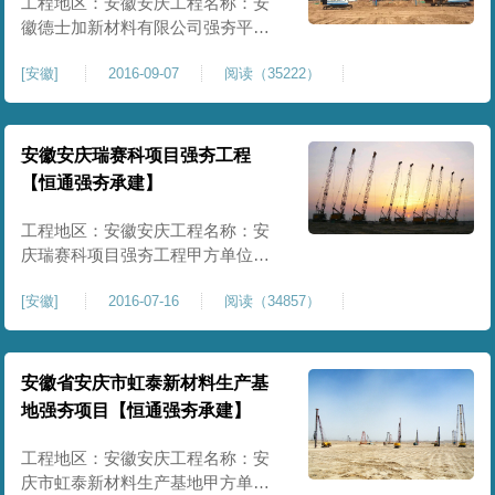
工程地区：安徽安庆工程名称：安
徽德士加新材料有限公司强夯平整
施工甲方单位：安徽德士加新材料
[
安徽
]
2016-09-07
阅读（35222）
有限公司强夯面积：35000㎡施工内
容：强夯施工、夯坑平整项目情
况：完工合格开工时间：2016.09
安徽安庆瑞赛科项目强夯工程
【恒通强夯承建】
工程地区：安徽安庆工程名称：安
庆瑞赛科项目强夯工程甲方单位：
安庆瑞赛科化工有限公司强夯面
[
安徽
]
2016-07-16
阅读（34857）
积：120000㎡施工内容：强夯施工
项目情况：完工合格开工时间：
2016.07
安徽省安庆市虹泰新材料生产基
地强夯项目【恒通强夯承建】
工程地区：安徽安庆工程名称：安
庆市虹泰新材料生产基地甲方单