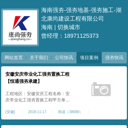
海南强夯-强夯地基-强夯施工-湖
北康尚建设工程有限公司
海南 |
切换城市
曾经理：18971125373
网站首页
关于我们
公司快讯
项目案例
强夯快讯
安徽安庆帝业化工强夯置换工程
【恒通强夯承建】
工程地区：安徽安庆工程名称：安
庆帝业化工强夯置换工程甲方单
位：安徽光铧帝业化学有限公司强
[
安徽
]
2018-11-17
阅读（38089）
夯面积：20899㎡施工内容：强夯置
换施工、普夯施工项目情况：完工
合格开工时间：2018.11