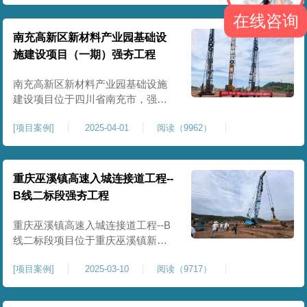
农业灌溉蓄水配套建设，为后续蓄
在线咨询
水池主体施工筑牢地基基础，保障
灌区水利设施长期稳定运行。本工
南充高新区新材料产业园基础设
程核心施工内容为蓄水池场地地基
施建设项目（一期）强夯工程
强夯加固处理，总强夯施工面积
25000㎡，施工完成后场地上部将新
南充高新区新材料产业园基础设施
建设项目位于四川省南充市，强夯
总面积约 300000㎡，针对园区场地
[
项目案例
]
2025-04-01
阅读（9962）
软弱土、回填土等复杂地质，采用
强夯地基加固，深层加固地基、提
升承载力、严控工后沉降，为厂
房、道路及配套设施筑牢基础。本
重庆巫溪镇高速入城连接道工程--
项目施工作业面积大，我司将整个
B线二标段强夯工程
场地施工区域合理划分为若干个区
段，分区分段施工，投入强夯设备3
重庆巫溪镇高速入城连接道工程--B
线二标段项目位于重庆巫溪镇新建
入城高速，本项目场地为分段回填
[
项目案例
]
2025-03-10
阅读（9717）
形成，回填完成，强夯施工一次，
极大考验我司与土方单位交叉施工
能力。每标段强夯施工完成，现场