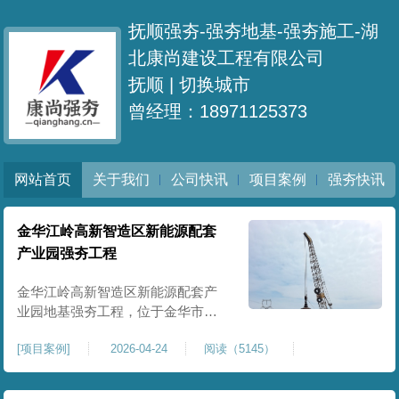
抚顺强夯-强夯地基-强夯施工-湖
北康尚建设工程有限公司
抚顺 |
切换城市
曾经理：18971125373
网站首页
关于我们
公司快讯
项目案例
强夯快讯
金华江岭高新智造区新能源配套
产业园强夯工程
金华江岭高新智造区新能源配套产
业园地基强夯工程，位于金华市江
岭高新智造区内，，属于高新产业
[
项目案例
]
2026-04-24
阅读（5145）
园区重点基建配套项目。本项目地
基强夯处理总面积40000㎡，施工范
围为新能源配套产业园核心建设地