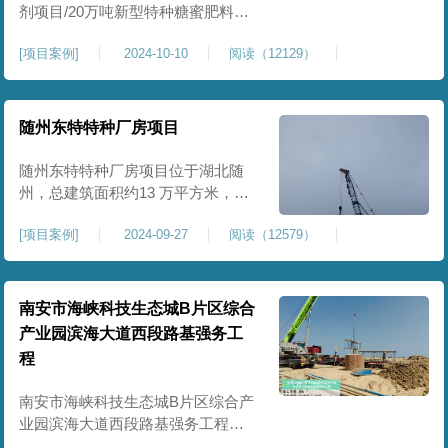
剂项目/20万吨新型特种糖蜜肥料项
目位于贵港市覃塘区，项目分为两
[
项目案例
]
2024-10-10
阅读（12129）
期施工，一期为10万吨新型材料农
药制剂项目施工，二期为20万吨新
型特种糖蜜肥料项目，两期项目都
采用基础承台加强夯和普通强夯施
随州东特特种厂房项目
工两种施工模式。为确保后期地基
使用要求，单独对基础承台位置地
随州东特特种厂房项目位于湖北随
基进行置换加强夯，其他区域采用
州，总建筑面积约13 万平方米，为
重型特种装备生产厂房，对地基承
[
项目案例
]
2024-09-27
阅读（12579）
载力与均匀性要求严苛。项目于
2024 年 9 月正式开工，地基处理采
用高能级强夯施工工艺，通过大吨
位重锤动力固结，全面提升场地密
南安市海峡科技生态城B片区综合
实度与承载性能，满足重载车间、
产业园滨海大道西段路基强务工
设备基础与行车轨道的长期稳定运
程
行要求。项目严格遵循强夯地基处
南安市海峡科技生态城B片区综合产
业园滨海大道西段路基强务工程位
于泉州市滨海东大道，项目土层为