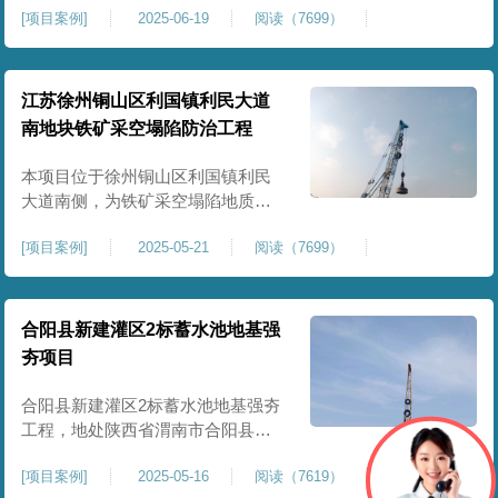
[
项目案例
]
2025-06-19
阅读（7699）
积约 20000 平方米，采用满场强夯
加固方式改善场地工程地质条件，
有效提高地基承载力、控制不均匀
沉降，满足变电站各类构支架、电
江苏徐州铜山区利国镇利民大道
气设备及配套设施建设标准。本项
南地块铁矿采空塌陷防治工程
目是嵩县重要电力基础设施，投运
后优化区域电网布局，增强当
本项目位于徐州铜山区利国镇利民
大道南侧，为铁矿采空塌陷地质灾
害防治工程，强夯处理总面积约
[
项目案例
]
2025-05-21
阅读（7699）
35000㎡。针对区域铁矿开采遗留的
地层松散、裂隙发育、塌陷沉降等
隐患，采用强夯工艺加固场地地
基，消除采空地质风险，提升场地
合阳县新建灌区2标蓄水池地基强
整体稳定性与承载力，彻底改善地
夯项目
块建设条件，实现矿区地质灾害治
理与土地安全利用。
合阳县新建灌区2标蓄水池地基强夯
工程，地处陕西省渭南市合阳县，
是区域新建灌区配套水利基础设施
[
项目案例
]
2025-05-16
阅读（7619）
的关键前置工程，主要服务于片区