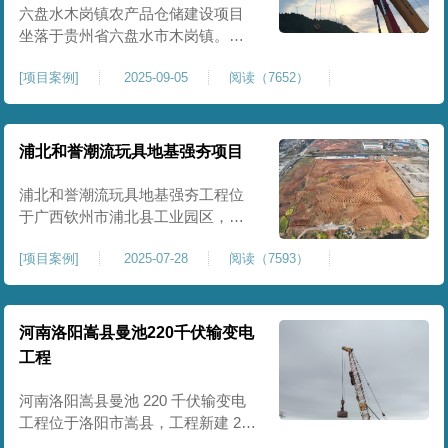
后续建（构）筑物及重型作业场地
六盘水木岗镇农产品仓储建设项目
使
坐落于贵州省六盘水市木岗镇。场
地规划新建标准化农产品仓储库
[
项目案例
]
2025-09-05
阅读（7652）
房、分拣车间、配套附属用房等设
施。项目原始场地为新建建设用
地，土层分布不均、土体松散、天
然固结程度较低，地基整体承载力
浦北和誉潮流玩具地基强夯项目
偏弱、均匀性不足。农产品仓储建
筑需长期承受货物堆放荷载，对地
浦北和誉潮流玩具地基强夯工程位
基沉降稳定性、整体密实度要求较
于广西钦州市浦北县工业园区，场
高，
地规划建设玩具生产厂房、配套办
[
项目案例
]
2025-07-28
阅读（7593）
公及生活附属设施。原始场地为新
建园区待开发地块，土体回填不
均、土质松散、固结度不足，场地
承载力与整体均匀性较差，若直接
河南洛阳嵩县曼池220千伏输变电
施工易出现地基不均匀沉降、地面
工程
开裂、墙体变形等质量问题，无法
满足工业厂房长期荷载及规范建设
河南洛阳嵩县曼池 220 千伏输变电
标
工程位于洛阳市嵩县，工程新建 220
千伏变电站。本次地基处理强夯面