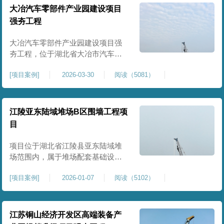
块。项目场地为园区新建建设用
大冶汽车零部件产业园建设项目
地，原始场地土质松散、土层固结
强夯工程
不均匀、孔隙较大、地基承载力偏
弱。新能源产业园厂房及配套设施
大冶汽车零部件产业园建设项目强
对
夯工程，位于湖北省大冶市汽车零
部件产业园规划地块内，是园区工
[
项目案例
]
2026-03-30
阅读（5081）
业厂房、生产车间及配套附属设施
建设的前置基础性地基处理工程。
项目场地为园区新建工业建设用
地，原始场地土层松散、土质均匀
江陵亚东陆域堆场B区围墙工程项
性较差、土体固结度不足，天然地
目
基承载力偏低。汽车零部件生产厂
房对地基平整度、整体刚度、沉降
项目位于湖北省江陵县亚东陆域堆
控
场范围内，属于堆场配套基础设施
加固改造项目，主要服务于场区围
[
项目案例
]
2026-01-07
阅读（5102）
墙及附属设施建设，是保障场区边
界围护结构稳定、提升场地整体建
设标准的前置关键工程，本项目强
夯处理总面积20000㎡，施工范围为
江苏铜山经济开发区高端装备产
陆域堆场B区围墙沿线及配套场地。