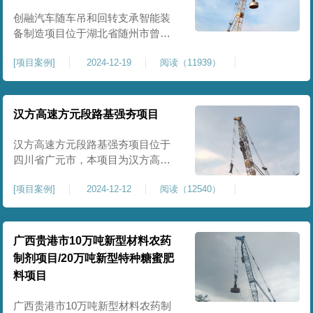
临近建筑物的场地界限开挖减震沟
创融汽车随车吊和回转支承智能装
备制造项目位于湖北省随州市曾都
区，项目上层拟建生产车间及其配
[
项目案例
]
2024-12-19
阅读（11939）
套设置，本次对主要对项目生产车
间区域进行强夯施工，面积约为
20000平方米，要求经强夯后地基承
载力不低于140Kpa。康尚强夯公司
汉方高速方元段路基强夯项目
于2024年12月15日组织设备人员进
场，设备型号为ZRYG3500C，施工
汉方高速方元段路基强夯项目位于
作业人员按照设计严格施工。
四川省广元市，本项目为汉方高速
方元段路基加固施工，面积约
[
项目案例
]
2024-12-12
阅读（12540）
240000平方米，施工周期长，待路
基回填达到设计标高后，强夯施工
一次。我司于土方单位交叉作业。
康尚强夯公司于2024年10月20日安
广西贵港市10万吨新型材料农药
排设备人员进场，按照图纸设计施
制剂项目/20万吨新型特种糖蜜肥
工。
料项目
广西贵港市10万吨新型材料农药制