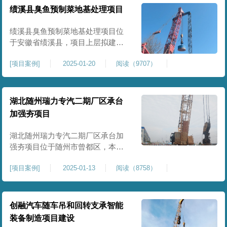
工程师组织三方验收一次，确认工
绩溪县臭鱼预制菜地基处理项目
程量，严格把控每标段施工区域的
施工质量，确保工程整体质量。在
绩溪县臭鱼预制菜地基处理项目位
施工过程中我司严格按照设计规范
于安徽省绩溪县，项目上层拟建生
产车间及其配套设施，面积约6万平
[
项目案例
]
2025-01-20
阅读（9707）
米。本项目场地后续使用要求较
高，设计拟采用大夯击能进行场地
地基加固处理，我司配备FW5000A
大型强夯机一台，并配备28m龙门架
湖北随州瑞力专汽二期厂区承台
一幅辅助高能级强夯施工，配备
加强夯项目
85T，直径为2m，高度为2.2m的柱
锤一个，柱锤接地面积更小，强夯
湖北随州瑞力专汽二期厂区承台加
穿透
强夯项目位于随州市曾都区，本项
目为加固建筑基础区域地基，设计
[
项目案例
]
2025-01-13
阅读（8758）
要求采用强夯置换工艺进行加固处
理，要求经处理深度不小于8米，地
基承载力不小于180Kpa，该项目场
地周边已有建筑物，且本项目采用
创融汽车随车吊和回转支承智能
夯击能较大，夯击次数较多，为确
装备制造项目建设
保场地临近建筑物安全性，我司在