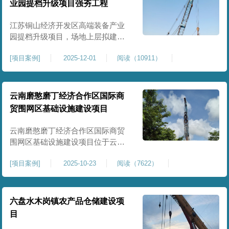
业园提档升级项目强夯工程
原场地土层松散、回填不均、固结
程度差，地基承载力较低，且堆
江苏铜山经济开发区高端装备产业
园提档升级项目，场地上层拟建厂
房、生产车间、办公楼及配套设
[
项目案例
]
2025-12-01
阅读（10911）
施。占地面积约130000㎡.项目采用
强夯工艺对地基进行加固处理，确
保处理后地基承载力特征值
≥100kPa、压实系数≥0.94、压缩模
云南磨憨磨丁经济合作区国际商
量≥5MPa，工程实施后将有效提升
贸围网区基础设施建设项目
场地整体承载力与均匀性，消除不
均匀沉降隐患，为园区高端装备产
云南磨憨磨丁经济合作区国际商贸
业项目
围网区基础设施建设项目位于云南
省西双版纳磨憨镇，是合作区跨境
[
项目案例
]
2025-10-23
阅读（7622）
商贸、口岸监管、通关查验的重要
基础设施工程。项目建设内容主要
为场地地基处理，处理总面积约 5
万平方米，采用强夯加固施工工
六盘水木岗镇农产品仓储建设项
艺，通过全场地强夯提升地基承载
目
力、消除不均匀沉降，满足围网区