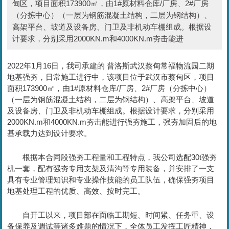
甸区，项目面积173900㎡，由1#原材料仓库/厂房、2#厂房
（分拣中心）（一层为钢筋混凝土结构，二层为钢结构）、
高架平台、坡道及设备房、门卫及非机动车棚组成。根据设
计要求，分别采用2000KN.m和4000KN.m夯击能进
2022年1月16日，我司承建的 普洛斯武汉蔡甸常福物流园二期
地基强夯，日常施工进行中，该项目位于武汉市蔡甸区，项目
面积173900㎡
，由1#原材料仓库/厂房、2#厂房（分拣中心）
（一层为钢筋混凝土结构，二层为钢结构）、高架平台、坡道
及设备房、门卫及非机动车棚组成。根据设计要求，分别采用
2000KN.m和4000KN.m夯击能进行强夯施工，强夯加固后的地
基承载力达到设计要求。
根据本合同段强夯工程量和工程特点，我公司选配30t强夯
机一套，配有强夯专用支架及清沟等专用装备，并安排了一支
具有专业管理知识和专业操作技能的员工队伍，确保强夯项目
地基处理工程的优质、高效、按时完工。
自开工以来，项目部在面临工期短、时间紧、任务重、设
备保养及调试等诸多难题的情况下，全体员工发挥工匠精神，