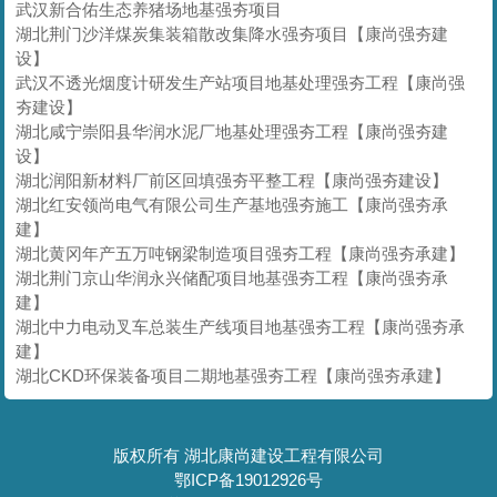
武汉新合佑生态养猪场地基强夯项目
湖北荆门沙洋煤炭集装箱散改集降水强夯项目【康尚强夯建
设】
武汉不透光烟度计研发生产站项目地基处理强夯工程【康尚强
夯建设】
湖北咸宁崇阳县华润水泥厂地基处理强夯工程【康尚强夯建
设】
湖北润阳新材料厂前区回填强夯平整工程【康尚强夯建设】
湖北红安领尚电气有限公司生产基地强夯施工【康尚强夯承
建】
湖北黄冈年产五万吨钢梁制造项目强夯工程【康尚强夯承建】
湖北荆门京山华润永兴储配项目地基强夯工程【康尚强夯承
建】
湖北中力电动叉车总装生产线项目地基强夯工程【康尚强夯承
建】
湖北CKD环保装备项目二期地基强夯工程【康尚强夯承建】
版权所有 湖北康尚建设工程有限公司
鄂ICP备19012926号